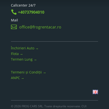
Callcenter 24/7

+40737904010
Mail

office@frogrentacar.ro
Închirieri Auto →
Flota →
Termen Lung →
Termeni și Condiții →
ANPC →
© 2026 FROG CARS SRL. Toate drepturile rezervate. CUI