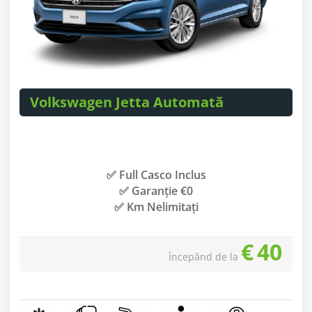
Volkswagen Jetta Automată
✅ Full Casco Inclus
✅ Garanție €0
✅ Km Nelimitați
€
40
Începând de la