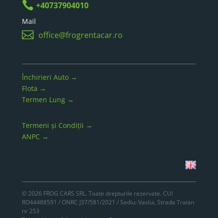

+40737904010
Mail

office@frogrentacar.ro
Închirieri Auto →
Flota →
Termen Lung →
Termeni și Condiții →
ANPC →
© 2026 FROG CARS SRL. Toate drepturile rezervate. CUI
RO44488591 / ONRC J37/581/2021 / Sediu: Vaslui, Strada Traian
nr 253