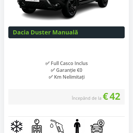
Dacia Duster Manuală
✅ Full Casco Inclus
✅ Garanție €0
✅ Km Nelimitați
€
42
Începând de la